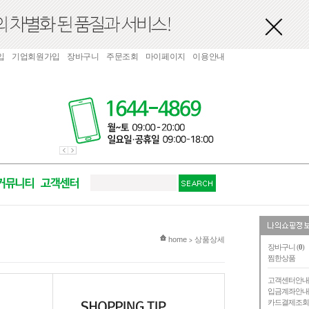
입
기업회원가입
장바구니
주문조회
마이페이지
이용안내
현재 위치
home
상품상세
>
장바구니 (
0
)
찜한상품
고객센터안
입금계좌안
카드결제조