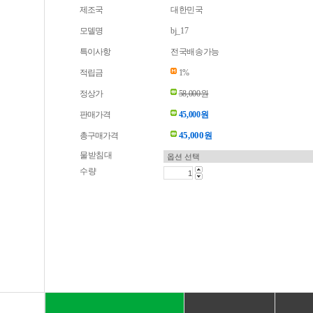
제조국
대한민국
모델명
bj_17
특이사항
전국배송가능
적립금
1%
정상가
58,000원
판매가격
45,000원
45,000
총구매가격
원
물받침대
수량