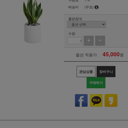
배송비
(무료)
물받침대
수량
45,000
옵션 적용가
원
관심상품
장바구니
구매하기