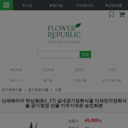
로그인
회원가입
마이페이지
최근본상품
축하화환
근조화환
동양란
서양란
꽃바구니
꽃다발
관엽식물
공기정화식물
공기정화식물
공기정화식물
소형
산세베리아 탁상용(BJ_17) 실내공기정화식물 미세먼지정화식
물 공기청정 선물 키우기쉬운 승진화분
45,000
상품가
원
적립금
1%