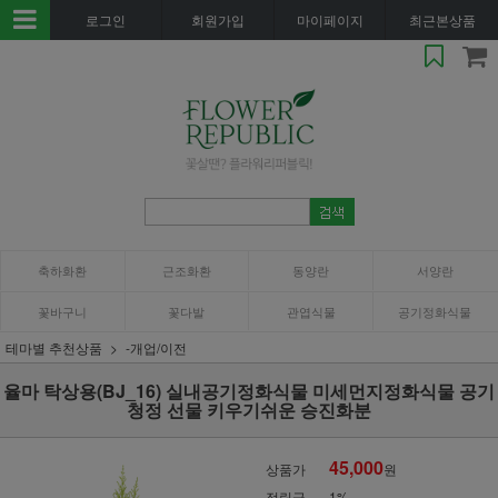
로그인
회원가입
마이페이지
최근본상품
축하화환
근조화환
동양란
서양란
꽃바구니
꽃다발
관엽식물
공기정화식물
테마별 추천상품
-개업/이전
율마 탁상용(BJ_16) 실내공기정화식물 미세먼지정화식물 공기
청정 선물 키우기쉬운 승진화분
45,000
상품가
원
적립금
1%