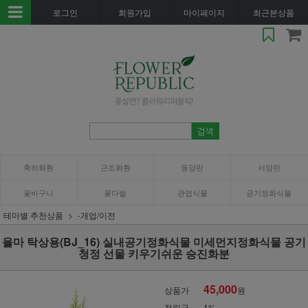
로그인
회원가입
마이페이지
최근본상품
축하화환
근조화환
동양란
서양란
꽃바구니
꽃다발
관엽식물
공기정화식물
테마별 추천상품
-개업/이전
율마 탁상용(BJ_16) 실내공기정화식물 미세먼지정화식물 공기
청정 선물 키우기쉬운 승진화분
45,000
상품가
원
적립금
1%