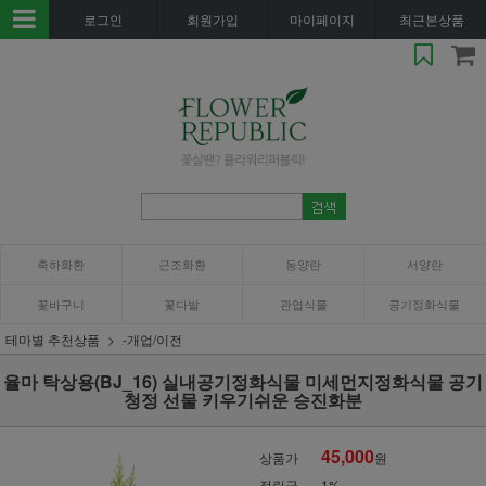
로그인
회원가입
마이페이지
최근본상품
축하화환
근조화환
동양란
서양란
꽃바구니
꽃다발
관엽식물
공기정화식물
테마별 추천상품
-개업/이전
율마 탁상용(BJ_16) 실내공기정화식물 미세먼지정화식물 공기
청정 선물 키우기쉬운 승진화분
45,000
상품가
원
적립금
1%