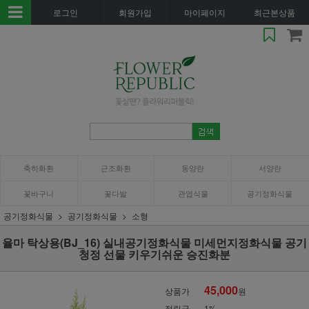
로그인
회원가입
마이페이지
최근본상품
축하화환
근조화환
동양란
서양란
꽃바구니
꽃다발
관엽식물
공기정화식물
공기정화식물
공기정화식물
소형
율마 탁상용(BJ_16) 실내공기정화식물 미세먼지정화식물 공기
청정 선물 키우기쉬운 승진화분
45,000
상품가
원
적립금
1%