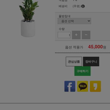
배송비
(무료)
물받침대
수량
45,000
옵션 적용가
원
관심상품
장바구니
구매하기