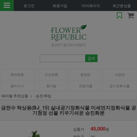
로그인
회원가입
마이페이지
최근본상품
축하화환
근조화환
동양란
서양란
꽃바구니
꽃다발
관엽식물
공기정화식물
테마별 추천상품
-승진/취임
금전수 탁상용(BJ_15) 실내공기정화식물 미세먼지정화식물 공
기청정 선물 키우기쉬운 승진화분
45,000
상품가
원
적립금
1%