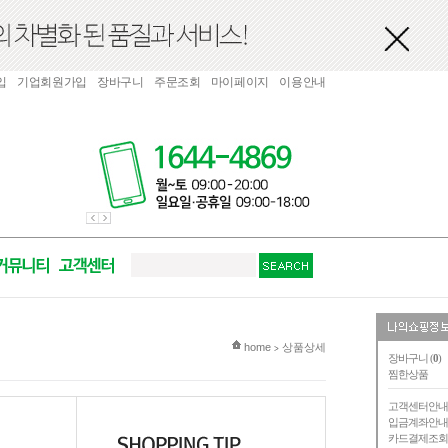
입
기업회원가입
장바구니
주문조회
마이페이지
이용안내
현재 위치
home
상품상세
>
장바구니 (
0
)
찜한상품
고객센터안
입금계좌안
카드결제조