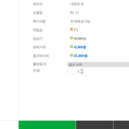
제조국
대한민국
모델명
BJ_15
특이사항
전국배송가능
적립금
1%
정상가
58,000원
판매가격
45,000원
45,000
총구매가격
원
물받침대
수량