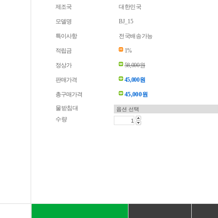
제조국
대한민국
모델명
BJ_15
특이사항
전국배송가능
적립금
1%
정상가
58,000원
판매가격
45,000원
45,000
총구매가격
원
물받침대
수량