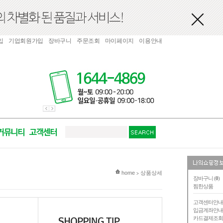
입
기업회원가입
장바구니
주문조회
마이페이지
이용안내
현재 위치
home
상품상세
>
장바구니 (
0
)
찜한상품
고객센터안
입금계좌안
카드결제조