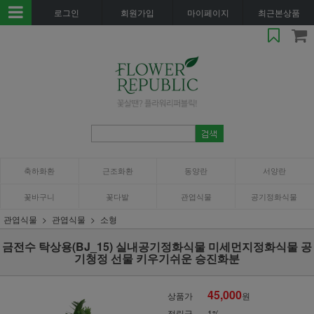
로그인
회원가입
마이페이지
최근본상품
축하화환
근조화환
동양란
서양란
꽃바구니
꽃다발
관엽식물
공기정화식물
관엽식물
관엽식물
소형
금전수 탁상용(BJ_15) 실내공기정화식물 미세먼지정화식물 공
기청정 선물 키우기쉬운 승진화분
45,000
상품가
원
적립금
1%