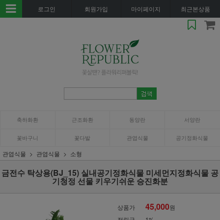
로그인
회원가입
마이페이지
최근본상품
축하화환
근조화환
동양란
서양란
꽃바구니
꽃다발
관엽식물
공기정화식물
관엽식물
관엽식물
소형
금전수 탁상용(BJ_15) 실내공기정화식물 미세먼지정화식물 공
기청정 선물 키우기쉬운 승진화분
45,000
상품가
원
적립금
1%