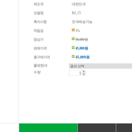
제조국
대한민국
모델명
BJ_15
특이사항
전국배송가능
적립금
1%
정상가
58,000원
판매가격
45,000원
45,000
총구매가격
원
물받침대
수량