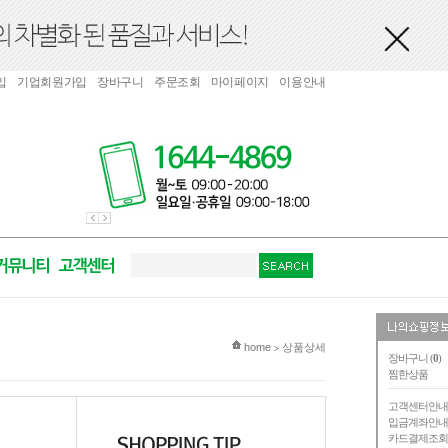
입
기업회원가입
장바구니
주문조회
마이페이지
이용안내
현재 위치
home
상품상세
>
장바구니 (
0
)
찜한상품
고객센터안
입금계좌안
카드결제조