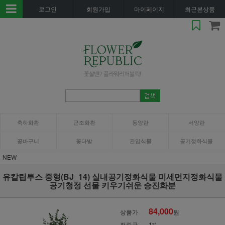
로그인
회원가입
마이페이지
최근본상품
축하화환
근조화환
동양란
서양란
꽃바구니
꽃다발
관엽식물
공기정화식물
NEW
유칼립투스 중형(BJ_14) 실내공기정화식물 미세먼지정화식물
공기청정 선물 키우기쉬운 승진화분
84,000
상품가
원
적립금
1%