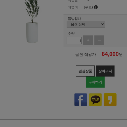
배송비
(무료)
물받침대
수량
84,000
옵션 적용가
원
관심상품
장바구니
구매하기