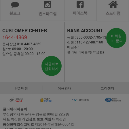
CUSTOMER CENTER
BANK ACCOUNT
1644-4869
비회원
농협 : 355-0032-7705-13
1:1 문의
신한 : 110-427-887160
문자상담 010-4407-4869
예금주 :
월~토 09:00 - 20:00
플라워리퍼블릭(박상현)
일요일·공휴일 09:00 - 18:00
지금바로
전화하기
PC 버전
이용안내
고객센터
플라워리퍼블릭
부산광역시 해운대구 양운로 80번길 22,9층
대표
박상현
개인정보 보호 책임자
박신영
통신판매업신고번호
제2014-부산해운-0664호