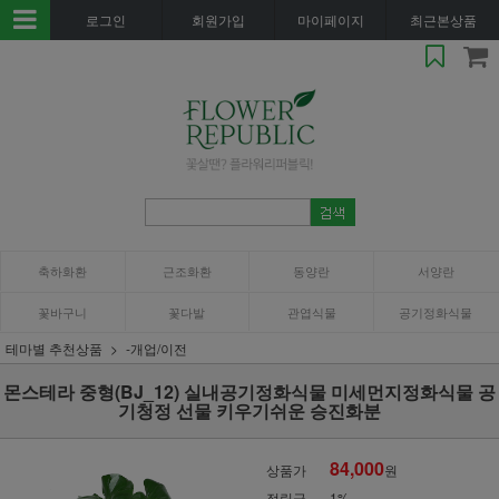
로그인
회원가입
마이페이지
최근본상품
축하화환
근조화환
동양란
서양란
꽃바구니
꽃다발
관엽식물
공기정화식물
테마별 추천상품
-개업/이전
몬스테라 중형(BJ_12) 실내공기정화식물 미세먼지정화식물 공
기청정 선물 키우기쉬운 승진화분
84,000
상품가
원
적립금
1%