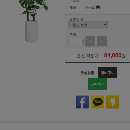
배송비
(무료)
물받침대
수량
84,000
옵션 적용가
원
관심상품
장바구니
구매하기