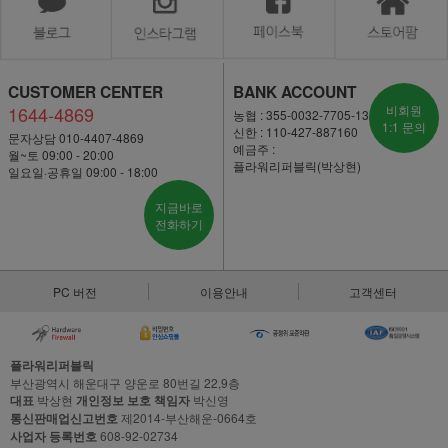
CUSTOMER CENTER
BANK ACCOUNT
1644-4869
비회원
농협 : 355-0032-7705-13
1:1 문의
신한 : 110-427-887160
문자상담 010-4407-4869
예금주 :
월~토 09:00 - 20:00
플라워리퍼블릭(박상현)
일요일·공휴일 09:00 - 18:00
지금바로
전화하기
PC 버전
이용안내
고객센터
플라워리퍼블릭
부산광역시 해운대구 양운로 80번길 22,9층
대표
박상현
개인정보 보호 책임자
박신영
통신판매업신고번호
제2014-부산해운-0664호
사업자 등록번호
608-92-02734