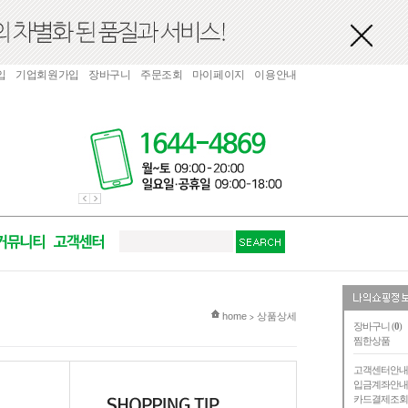
입
기업회원가입
장바구니
주문조회
마이페이지
이용안내
현재 위치
home
상품상세
>
장바구니 (
0
)
찜한상품
고객센터안
입금계좌안
카드결제조