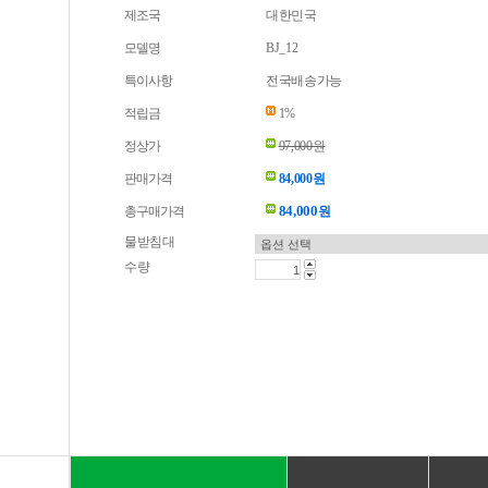
제조국
대한민국
모델명
BJ_12
특이사항
전국배송가능
적립금
1%
정상가
97,000원
판매가격
84,000원
84,000
총구매가격
원
물받침대
수량