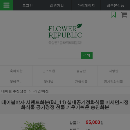
로그인
회원가입
마이페이지
최근본상품
축하화환
근조화환
동양란
서양란
꽃바구니
꽃다발
관엽식물
공기정화식물
테마별 추천상품
-개업/이전
테이블야자 시멘트화분(BJ_11) 실내공기정화식물 미세먼지정
화식물 공기청정 선물 키우기쉬운 승진화분
95,000
상품가
원
적립금
1%