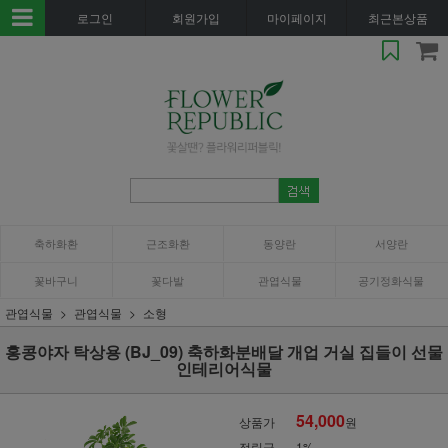
로그인
회원가입
마이페이지
최근본상품
축하화환
근조화환
동양란
서양란
꽃바구니
꽃다발
관엽식물
공기정화식물
관엽식물
관엽식물
소형
홍콩야자 탁상용 (BJ_09) 축하화분배달 개업 거실 집들이 선물
인테리어식물
54,000
상품가
원
적립금
1%