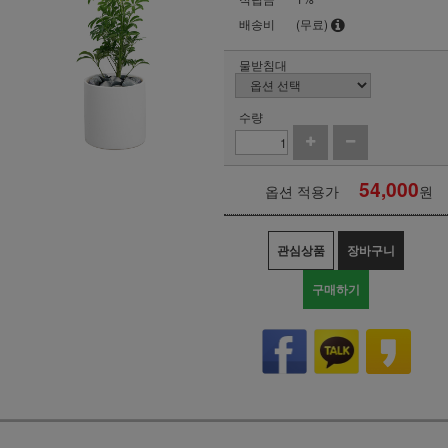
배송비
(무료)
물받침대
수량
54,000
옵션 적용가
원
관심상품
장바구니
구매하기