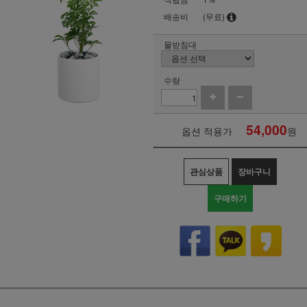
배송비
(무료)
물받침대
수량
54,000
옵션 적용가
원
관심상품
장바구니
구매하기