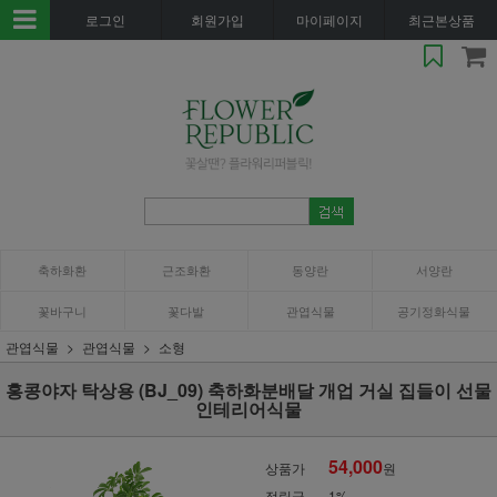
로그인
회원가입
마이페이지
최근본상품
축하화환
근조화환
동양란
서양란
꽃바구니
꽃다발
관엽식물
공기정화식물
관엽식물
관엽식물
소형
홍콩야자 탁상용 (BJ_09) 축하화분배달 개업 거실 집들이 선물
인테리어식물
54,000
상품가
원
적립금
1%