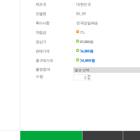
제조국
대한민국
모델명
BJ_09
특이사항
전국당일배송
적립금
1%
정상가
67,000원
판매가격
54,000원
54,000
총구매가격
원
물받침대
수량