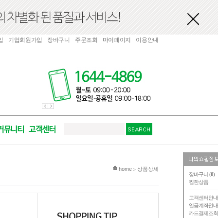
입
기업회원가입
장바구니
주문조회
마이페이지
이용안내
현재 위치
home
상품상세
>
장바구니 (
0
)
찜한상품
고객센터안
입금계좌안
카드결제조