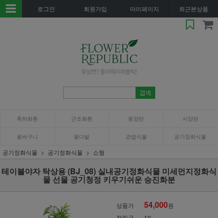
로그인
회원가입
마이페이지
최근본상품
축하화환
근조화환
동양란
서양란
꽃바구니
꽃다발
관엽식물
공기정화식물
공기정화식물
공기정화식물
소형
테이블야자 탁상용 (BJ_08) 실내공기정화식물 미세먼지정화식
물 선물 공기청정 키우기쉬운 승진화분
54,000
상품가
원
적립금
1%