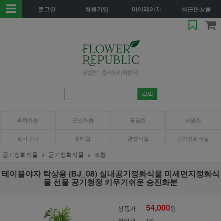
로그인
회원가입
마이페이지
최근본상품
축하화환
근조화환
동양란
서양란
꽃바구니
꽃다발
관엽식물
공기정화식물
공기정화식물
공기정화식물
소형
테이블야자 탁상용 (BJ_08) 실내공기정화식물 미세먼지정화식
물 선물 공기청정 키우기쉬운 승진화분
54,000
상품가
원
적립금
1%