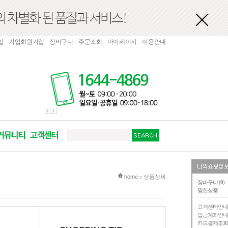
입
기업회원가입
장바구니
주문조회
마이페이지
이용안내
현재 위치
home
상품상세
>
장바구니 (
0
)
찜한상품
고객센터안
입금계좌안
카드결제조