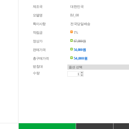
제조국
대한민국
모델명
BJ_08
특이사항
전국당일배송
적립금
1%
정상가
67,000원
판매가격
54,000원
54,000
총구매가격
원
받침대
수량