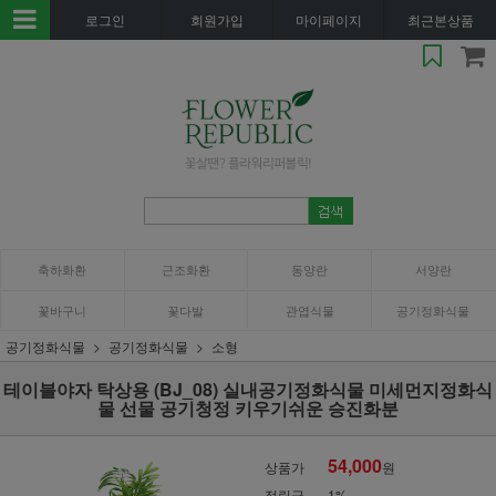
로그인
회원가입
마이페이지
최근본상품
축하화환
근조화환
동양란
서양란
꽃바구니
꽃다발
관엽식물
공기정화식물
공기정화식물
공기정화식물
소형
테이블야자 탁상용 (BJ_08) 실내공기정화식물 미세먼지정화식
물 선물 공기청정 키우기쉬운 승진화분
54,000
상품가
원
적립금
1%