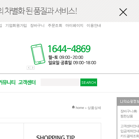
입
기업회원가입
장바구니
주문조회
마이페이지
이용안내
현재 위치
home
상품상세
>
장바구니 (
0
)
찜한상품
고객센터안
입금계좌안
카드결제조