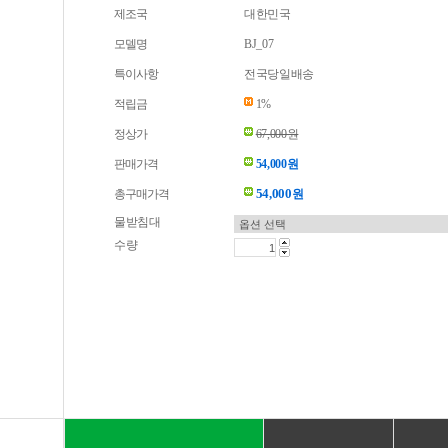
제조국
대한민국
모델명
BJ_07
특이사항
전국당일배송
적립금
1%
정상가
67,000원
판매가격
54,000원
54,000
총구매가격
원
물받침대
수량