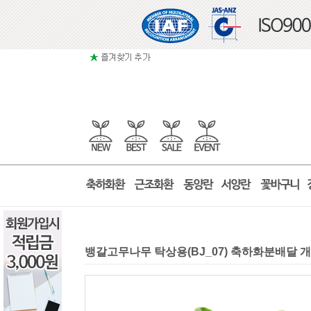
뱅갈고무나무 탁상용(BJ_07) 축하화분배달 