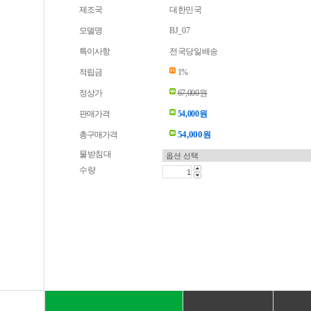
제조국
대한민국
모델명
BJ_07
특이사항
전국당일배송
적립금
1%
정상가
67,000원
판매가격
54,000원
54,000
총구매가격
원
물받침대
수량