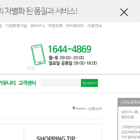
입
기업회원가입
장바구니
주문조회
마이페이지
이용안내
현재 위치
home
상품상세
>
장바구니 (
0
)
찜한상품
고객센터안
입금계좌안
카드결제조