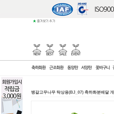
뱅갈고무나무 탁상용(BJ_07) 축하화분배달 