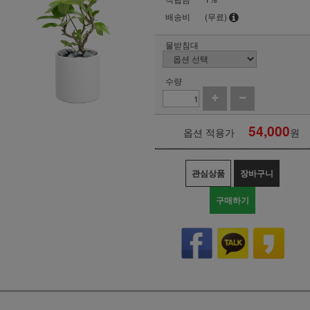
배송비
(무료)
물받침대
수량
54,000
옵션 적용가
원
관심상품
장바구니
구매하기