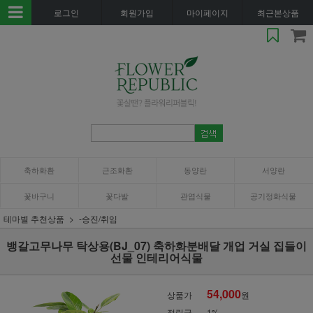
로그인
회원가입
마이페이지
최근본상품
축하화환
근조화환
동양란
서양란
꽃바구니
꽃다발
관엽식물
공기정화식물
테마별 추천상품
-승진/취임
뱅갈고무나무 탁상용(BJ_07) 축하화분배달 개업 거실 집들이
선물 인테리어식물
54,000
상품가
원
적립금
1%