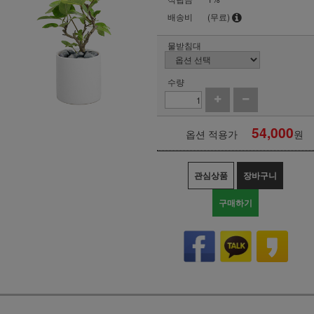
배송비
(무료)
물받침대
수량
54,000
옵션 적용가
원
관심상품
장바구니
구매하기