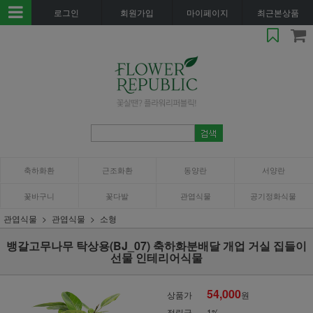
로그인
회원가입
마이페이지
최근본상품
축하화환
근조화환
동양란
서양란
꽃바구니
꽃다발
관엽식물
공기정화식물
관엽식물
관엽식물
소형
뱅갈고무나무 탁상용(BJ_07) 축하화분배달 개업 거실 집들이
선물 인테리어식물
54,000
상품가
원
적립금
1%