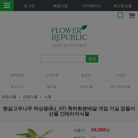
로그인
회원가입
마이페이지
최근본상품
축하화환
근조화환
동양란
서양란
꽃바구니
꽃다발
관엽식물
공기정화식물
관엽식물
관엽식물
소형
뱅갈고무나무 탁상용(BJ_07) 축하화분배달 개업 거실 집들이
선물 인테리어식물
54,000
상품가
원
적립금
1%