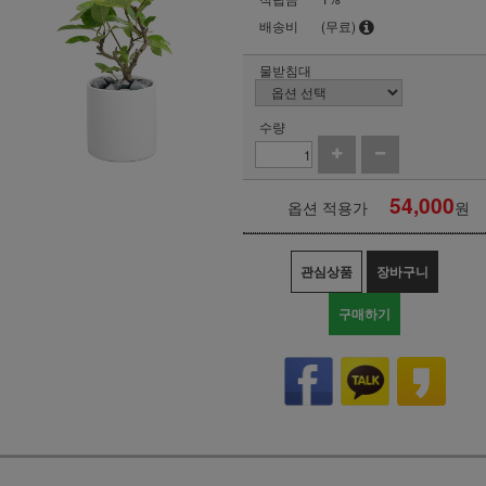
배송비
(무료)
물받침대
수량
54,000
옵션 적용가
원
관심상품
장바구니
구매하기