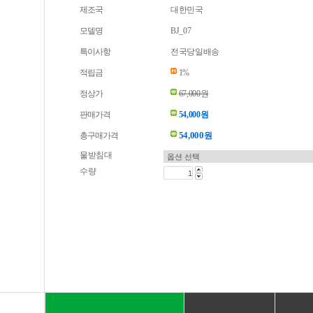
제조국
대한민국
모델명
BJ_07
특이사항
전국당일배송
적립금
1%
정상가
67,000원
판매가격
54,000원
54,000
총구매가격
원
물받침대
수량