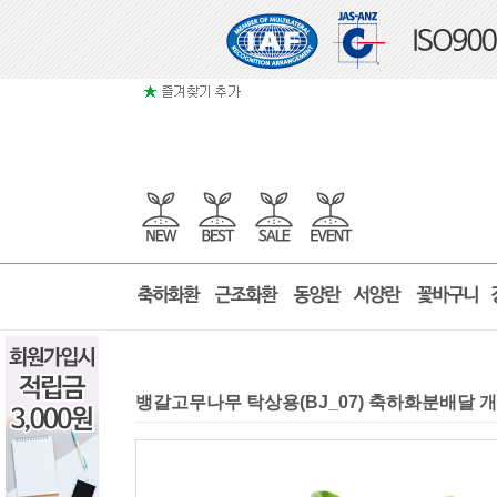
뱅갈고무나무 탁상용(BJ_07) 축하화분배달 