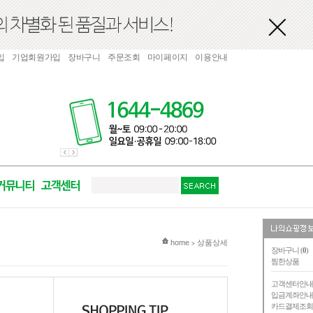
입
기업회원가입
장바구니
주문조회
마이페이지
이용안내
현재 위치
home
상품상세
>
장바구니 (
0
)
찜한상품
고객센터안
입금계좌안
카드결제조