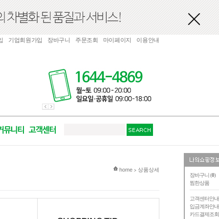
입
기업회원가입
장바구니
주문조회
마이페이지
이용안내
현재 위치
home
상품상세
>
장바구니 (
0
)
찜한상품
고객센터안
입금계좌안
카드결제조