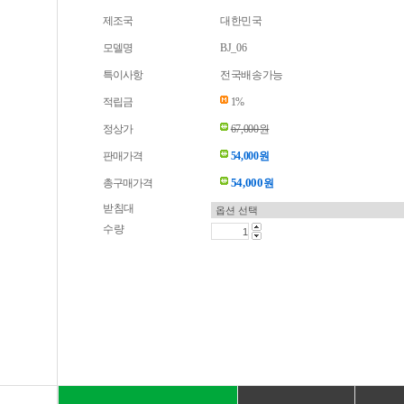
제조국
대한민국
모델명
BJ_06
특이사항
전국배송가능
적립금
1%
정상가
67,000원
판매가격
54,000원
54,000
총구매가격
원
받침대
수량