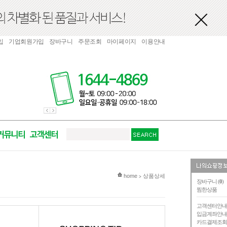
입
기업회원가입
장바구니
주문조회
마이페이지
이용안내
현재 위치
home
상품상세
>
장바구니 (
0
)
찜한상품
고객센터안
입금계좌안
카드결제조