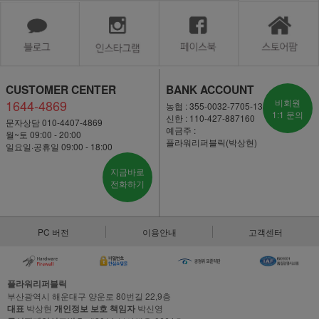
CUSTOMER CENTER
BANK ACCOUNT
1644-4869
비회원
농협 : 355-0032-7705-13
1:1 문의
신한 : 110-427-887160
문자상담 010-4407-4869
예금주 :
월~토 09:00 - 20:00
플라워리퍼블릭(박상현)
일요일·공휴일 09:00 - 18:00
지금바로
전화하기
PC 버전
이용안내
고객센터
플라워리퍼블릭
부산광역시 해운대구 양운로 80번길 22,9층
대표
박상현
개인정보 보호 책임자
박신영