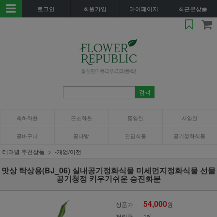
로그인
회원가입
마이페이지
최근본상품
축하화환
근조화환
동양란
서양란
꽃바구니
꽃다발
관엽식물
공기정화식물
테마별 추천상품
-개업/이전
맛상 탁상용(BJ_06) 실내공기정화식물 미세먼지정화식물 선물
공기청정 키우기쉬운 승진화분
54,000
상품가
원
적립금
1%