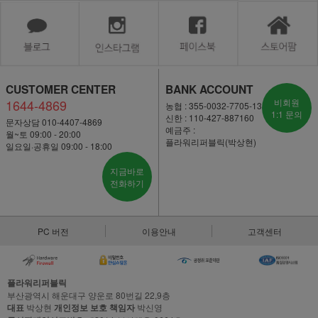
CUSTOMER CENTER
BANK ACCOUNT
1644-4869
비회원
농협 : 355-0032-7705-13
1:1 문의
신한 : 110-427-887160
문자상담 010-4407-4869
예금주 :
월~토 09:00 - 20:00
플라워리퍼블릭(박상현)
일요일·공휴일 09:00 - 18:00
지금바로
전화하기
PC 버전
이용안내
고객센터
플라워리퍼블릭
부산광역시 해운대구 양운로 80번길 22,9층
대표
박상현
개인정보 보호 책임자
박신영