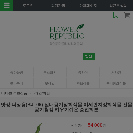
로그인
회원가입
마이페이지
최근본상품
축하화환
근조화환
동양란
서양란
꽃바구니
꽃다발
관엽식물
공기정화식물
테마별 추천상품
-개업/이전
맛상 탁상용(BJ_06) 실내공기정화식물 미세먼지정화식물 선물
공기청정 키우기쉬운 승진화분
54,000
상품가
원
적립금
1%