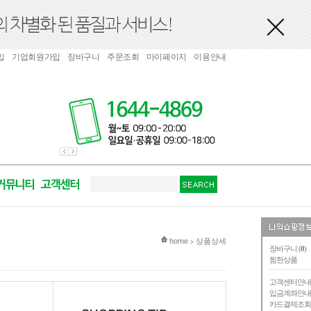
입
기업회원가입
장바구니
주문조회
마이페이지
이용안내
현재 위치
home
상품상세
>
장바구니 (
0
)
찜한상품
고객센터안
입금계좌안
카드결제조