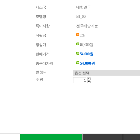
제조국
대한민국
모델명
BJ_06
특이사항
전국배송가능
적립금
1%
정상가
67,000원
판매가격
54,000원
54,000
총구매가격
원
받침대
수량