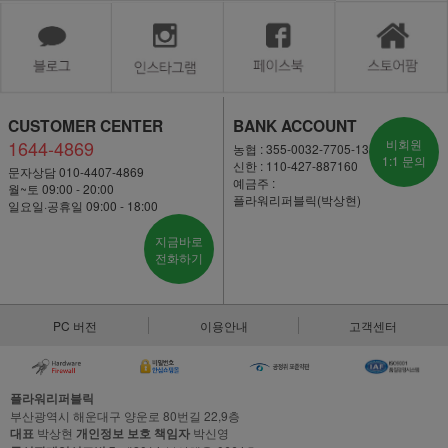
CUSTOMER CENTER
BANK ACCOUNT
1644-4869
비회원
농협 : 355-0032-7705-13
1:1 문의
신한 : 110-427-887160
문자상담 010-4407-4869
예금주 :
월~토 09:00 - 20:00
플라워리퍼블릭(박상현)
일요일·공휴일 09:00 - 18:00
지금바로
전화하기
PC 버전
이용안내
고객센터
플라워리퍼블릭
부산광역시 해운대구 양운로 80번길 22,9층
대표
박상현
개인정보 보호 책임자
박신영