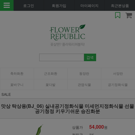
로그인
회원가입
마이페이지
최근본상품
축하화환
근조화환
동양란
서양란
꽃바구니
꽃다발
관엽식물
공기정화식물
SALE
맛상 탁상용(BJ_06) 실내공기정화식물 미세먼지정화식물 선물
공기청정 키우기쉬운 승진화분
54,000
상품가
원
적립금
1%