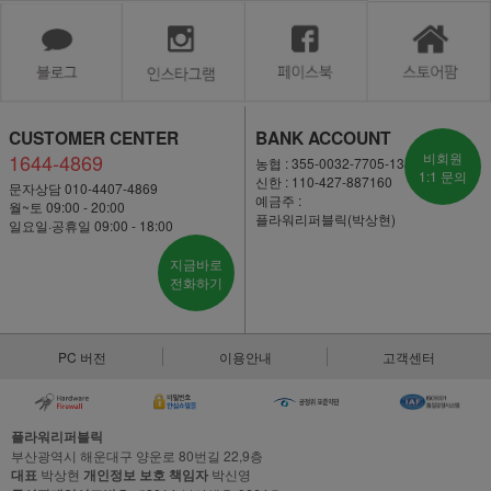
CUSTOMER CENTER
BANK ACCOUNT
1644-4869
비회원
농협 : 355-0032-7705-13
1:1 문의
신한 : 110-427-887160
문자상담 010-4407-4869
예금주 :
월~토 09:00 - 20:00
플라워리퍼블릭(박상현)
일요일·공휴일 09:00 - 18:00
지금바로
전화하기
PC 버전
이용안내
고객센터
플라워리퍼블릭
부산광역시 해운대구 양운로 80번길 22,9층
대표
박상현
개인정보 보호 책임자
박신영