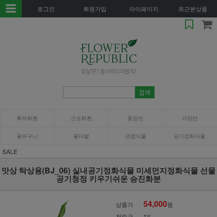
로그인
회원가입
마이페이지
최근본상품
축하화환
근조화환
동양란
서양란
꽃바구니
꽃다발
관엽식물
공기정화식물
SALE
맛상 탁상용(BJ_06) 실내공기정화식물 미세먼지정화식물 선물
공기청정 키우기쉬운 승진화분
54,000
상품가
원
적립금
1%