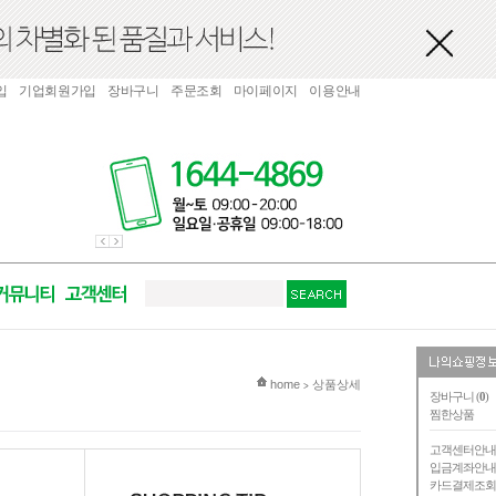
입
기업회원가입
장바구니
주문조회
마이페이지
이용안내
현재 위치
home
상품상세
>
장바구니 (
0
)
찜한상품
고객센터안
입금계좌안
카드결제조