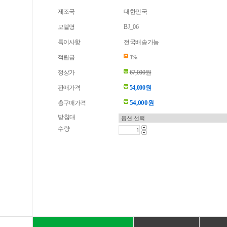
제조국
대한민국
모델명
BJ_06
특이사항
전국배송가능
적립금
1%
정상가
67,000원
판매가격
54,000원
54,000
총구매가격
원
받침대
수량