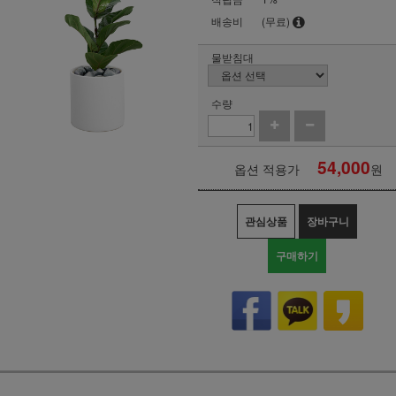
배송비
(무료)
물받침대
수량
54,000
옵션 적용가
원
관심상품
장바구니
구매하기