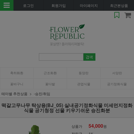
로그인
회원가입
마이페이지
최근본상품
축하화환
근조화환
동양란
서양란
꽃바구니
꽃다발
관엽식물
공기정화식물
테마별 추천상품
-승진/취임
떡갈고무나무 탁상용(BJ_05) 실내공기정화식물 미세먼지정화
식물 공기청정 선물 키우기쉬운 승진화분
54,000
상품가
원
적립금
1%