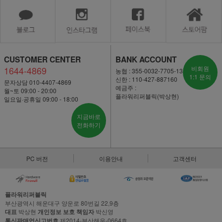
CUSTOMER CENTER
BANK ACCOUNT
1644-4869
비회원
농협 : 355-0032-7705-13
1:1 문의
신한 : 110-427-887160
문자상담 010-4407-4869
예금주 :
월~토 09:00 - 20:00
플라워리퍼블릭(박상현)
일요일·공휴일 09:00 - 18:00
지금바로
전화하기
PC 버전
이용안내
고객센터
플라워리퍼블릭
부산광역시 해운대구 양운로 80번길 22,9층
대표
박상현
개인정보 보호 책임자
박신영
통신판매업신고번호
제2014-부산해운-0664호