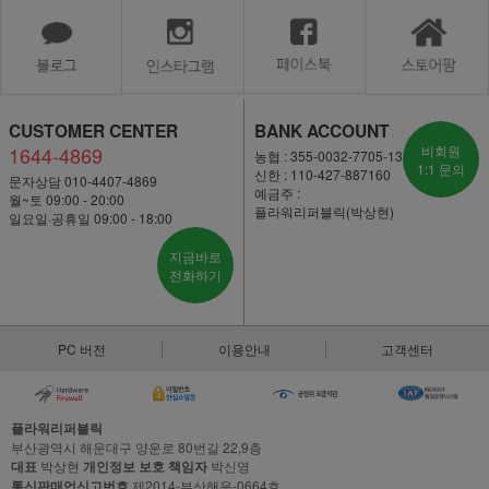
CUSTOMER CENTER
BANK ACCOUNT
1644-4869
비회원
농협 : 355-0032-7705-13
1:1 문의
신한 : 110-427-887160
문자상담 010-4407-4869
예금주 :
월~토 09:00 - 20:00
플라워리퍼블릭(박상현)
일요일·공휴일 09:00 - 18:00
지금바로
전화하기
PC 버전
이용안내
고객센터
플라워리퍼블릭
부산광역시 해운대구 양운로 80번길 22,9층
대표
박상현
개인정보 보호 책임자
박신영
통신판매업신고번호
제2014-부산해운-0664호