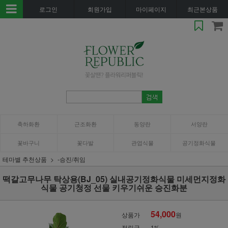
로그인
회원가입
마이페이지
최근본상품
축하화환
근조화환
동양란
서양란
꽃바구니
꽃다발
관엽식물
공기정화식물
테마별 추천상품
-승진/취임
떡갈고무나무 탁상용(BJ_05) 실내공기정화식물 미세먼지정화
식물 공기청정 선물 키우기쉬운 승진화분
54,000
상품가
원
적립금
1%