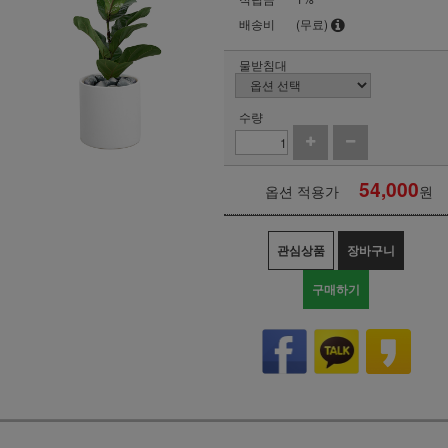
배송비
(무료)
물받침대
수량
54,000
옵션 적용가
원
관심상품
장바구니
구매하기