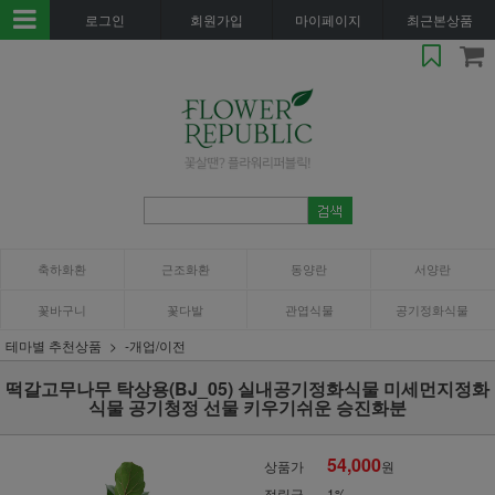
로그인
회원가입
마이페이지
최근본상품
축하화환
근조화환
동양란
서양란
꽃바구니
꽃다발
관엽식물
공기정화식물
테마별 추천상품
-개업/이전
떡갈고무나무 탁상용(BJ_05) 실내공기정화식물 미세먼지정화
식물 공기청정 선물 키우기쉬운 승진화분
54,000
상품가
원
적립금
1%