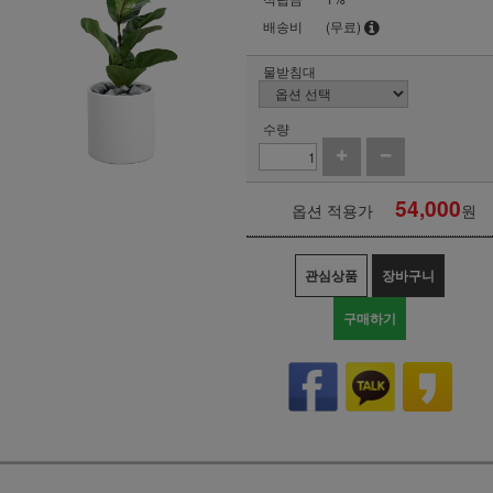
배송비
(무료)
물받침대
수량
54,000
옵션 적용가
원
관심상품
장바구니
구매하기