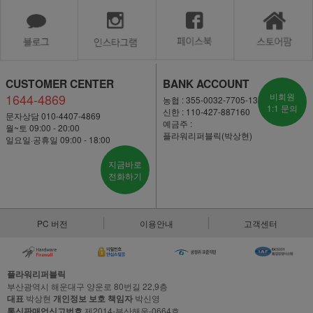
CUSTOMER CENTER
BANK ACCOUNT
1644-4869
비회원
농협 : 355-0032-7705-13
1:1 문의
신한 : 110-427-887160
문자상담 010-4407-4869
예금주 :
월~토 09:00 - 20:00
플라워리퍼블릭(박상현)
일요일·공휴일 09:00 - 18:00
지금바로
전화하기
PC 버전
이용안내
고객센터
플라워리퍼블릭
부산광역시 해운대구 양운로 80번길 22,9층
대표
박상현
개인정보 보호 책임자
박신영
통신판매업신고번호
제2014-부산해운-0664호