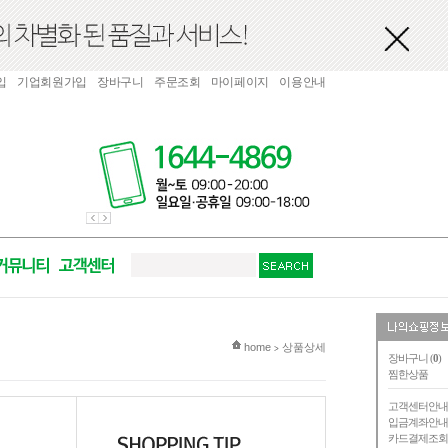
입
기업회원가입
장바구니
주문조회
마이페이지
이용안내
현재 위치
home
상품상세
>
장바구니 (
0
)
찜한상품
고객센터안
입금계좌안
카드결제조