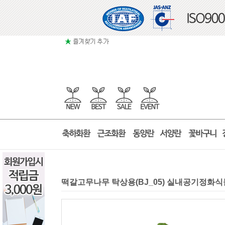
떡갈고무나무 탁상용(BJ_05) 실내공기정화