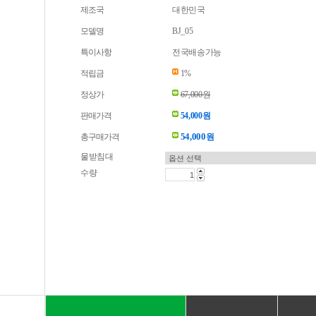
제조국
대한민국
모델명
BJ_05
특이사항
전국배송가능
적립금
1%
정상가
67,000원
판매가격
54,000원
54,000
총구매가격
원
물받침대
수량