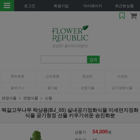
로그인
회원가입
마이페이지
최근본상품
축하화환
근조화환
동양란
서양란
꽃바구니
꽃다발
관엽식물
공기정화식물
관엽식물
관엽식물
소형
떡갈고무나무 탁상용(BJ_05) 실내공기정화식물 미세먼지정화
식물 공기청정 선물 키우기쉬운 승진화분
54,000
상품가
원
적립금
1%