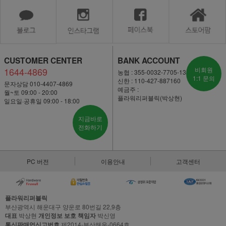
CUSTOMER CENTER
BANK ACCOUNT
1644-4869
비회원
농협 : 355-0032-7705-13
1:1 문의
신한 : 110-427-887160
문자상담 010-4407-4869
예금주 :
월~토 09:00 - 20:00
플라워리퍼블릭(박상현)
일요일·공휴일 09:00 - 18:00
지금바로
전화하기
PC 버전
이용안내
고객센터
플라워리퍼블릭
부산광역시 해운대구 양운로 80번길 22,9층
대표
박상현
개인정보 보호 책임자
박신영
통신판매업신고번호
제2014-부산해운-0664호