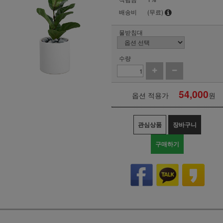
배송비
(무료)
물받침대
수량
54,000
옵션 적용가
원
관심상품
장바구니
구매하기