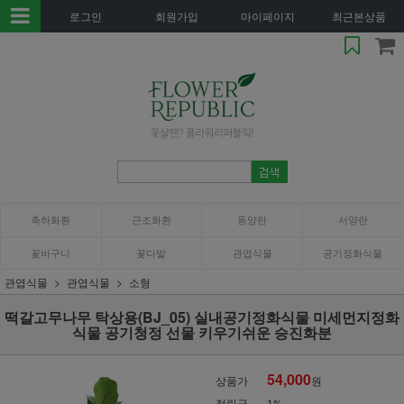
로그인
회원가입
마이페이지
최근본상품
축하화환
근조화환
동양란
서양란
꽃바구니
꽃다발
관엽식물
공기정화식물
관엽식물
관엽식물
소형
떡갈고무나무 탁상용(BJ_05) 실내공기정화식물 미세먼지정화
식물 공기청정 선물 키우기쉬운 승진화분
54,000
상품가
원
적립금
1%