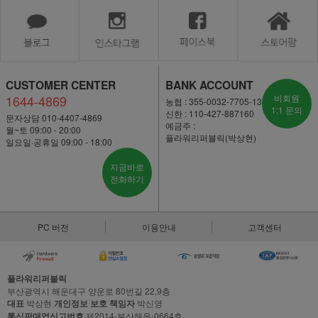
CUSTOMER CENTER
BANK ACCOUNT
1644-4869
비회원
농협 : 355-0032-7705-13
1:1 문의
신한 : 110-427-887160
문자상담 010-4407-4869
예금주 :
월~토 09:00 - 20:00
플라워리퍼블릭(박상현)
일요일·공휴일 09:00 - 18:00
지금바로
전화하기
PC 버전
이용안내
고객센터
플라워리퍼블릭
부산광역시 해운대구 양운로 80번길 22,9층
대표
박상현
개인정보 보호 책임자
박신영
통신판매업신고번호
제2014-부산해운-0664호