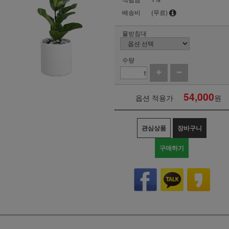
배송비
(무료)
물받침대
수량
54,000
옵션 적용가
원
관심상품
장바구니
구매하기