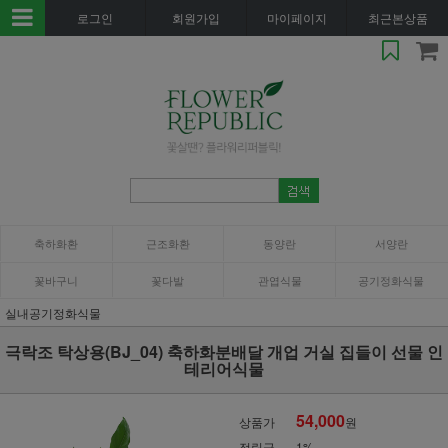
로그인
회원가입
마이페이지
최근본상품
축하화환
근조화환
동양란
서양란
꽃바구니
꽃다발
관엽식물
공기정화식물
실내공기정화식물
극락조 탁상용(BJ_04) 축하화분배달 개업 거실 집들이 선물 인
테리어식물
54,000
상품가
원
적립금
1%