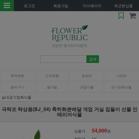
로그인
회원가입
마이페이지
최근본상품
축하화환
근조화환
동양란
서양란
꽃바구니
꽃다발
관엽식물
공기정화식물
실내공기정화식물
극락조 탁상용(BJ_04) 축하화분배달 개업 거실 집들이 선물 인
테리어식물
54,000
상품가
원
적립금
1%