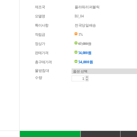
제조국
플라워리퍼블릭
모델명
BJ_04
특이사항
전국당일배송
적립금
1%
정상가
67,000원
판매가격
54,000원
54,000
총구매가격
원
물받침대
수량