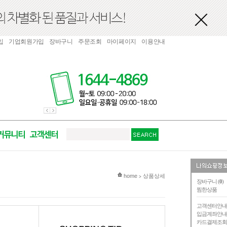
입
기업회원가입
장바구니
주문조회
마이페이지
이용안내
현재 위치
home
상품상세
>
장바구니 (
0
)
찜한상품
고객센터안
입금계좌안
카드결제조