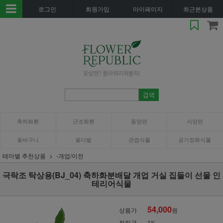
로그인
회원가입
마이페이지
최근본상품
축하화환
근조화환
동양란
서양란
꽃바구니
꽃다발
관엽식물
공기정화식물
테마별 추천상품
-개업/이전
극락조 탁상용(BJ_04) 축하화분배달 개업 거실 집들이 선물 인
테리어식물
54,000
상품가
원
적립금
1%