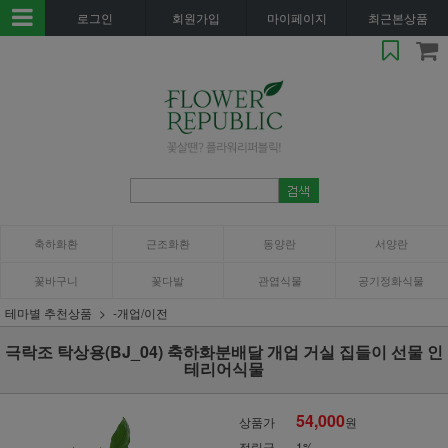
로그인
회원가입
마이페이지
최근본상품
축하화환
근조화환
동양란
서양란
꽃바구니
꽃다발
관엽식물
공기정화식물
테마별 추천상품
-개업/이전
극락조 탁상용(BJ_04) 축하화분배달 개업 거실 집들이 선물 인
테리어식물
54,000
상품가
원
적립금
1%