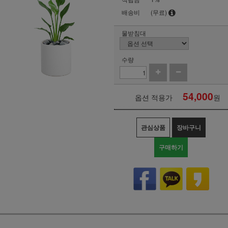
배송비
(무료)
물받침대
수량
54,000
옵션 적용가
원
관심상품
장바구니
구매하기