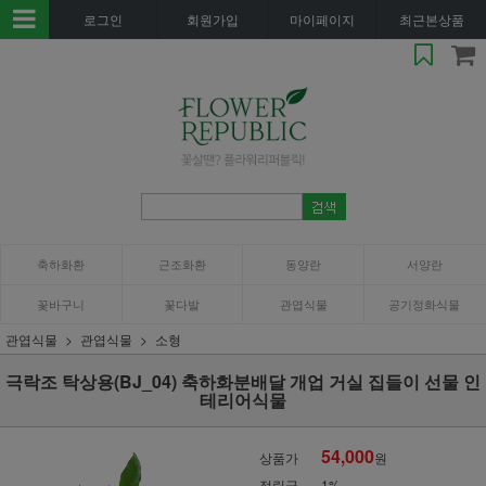
로그인
회원가입
마이페이지
최근본상품
축하화환
근조화환
동양란
서양란
꽃바구니
꽃다발
관엽식물
공기정화식물
관엽식물
관엽식물
소형
극락조 탁상용(BJ_04) 축하화분배달 개업 거실 집들이 선물 인
테리어식물
54,000
상품가
원
적립금
1%