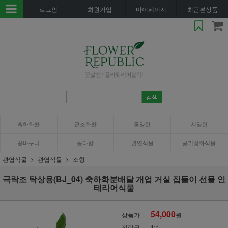
로그인
회원가입
마이페이지
최근본상품
축하화환
근조화환
동양란
서양란
꽃바구니
꽃다발
관엽식물
공기정화식물
관엽식물
관엽식물
소형
극락조 탁상용(BJ_04) 축하화분배달 개업 거실 집들이 선물 인
테리어식물
54,000
상품가
원
적립금
1%