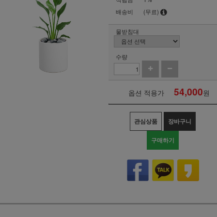
배송비
(무료)
물받침대
수량
54,000
옵션 적용가
원
관심상품
장바구니
구매하기